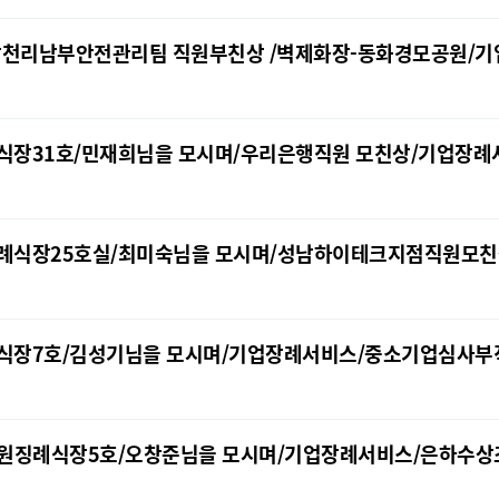
/삼천리남부안전관리팀 직원부친상 /벽제화장-동화경모공원/
장례식장31호/민재희님을 모시며/우리은행직원 모친상/기업장
원장례식장25호실/최미숙님을 모시며/성남하이테크지점직원모친
장례식장7호/김성기님을 모시며/기업장례서비스/중소기업심사부
란스병원징례식장5호/오창준님을 모시며/기업장례서비스/은하수상