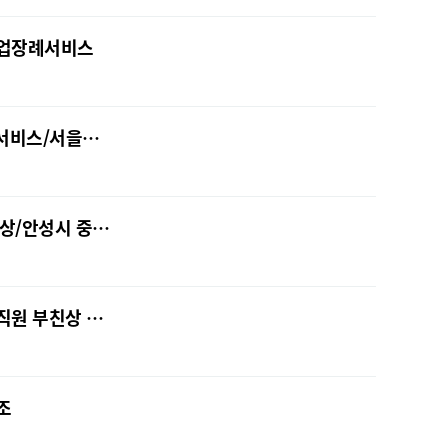
기업장례서비스
례서비스/서을…
상/안성시 중…
직원 부친상 …
조