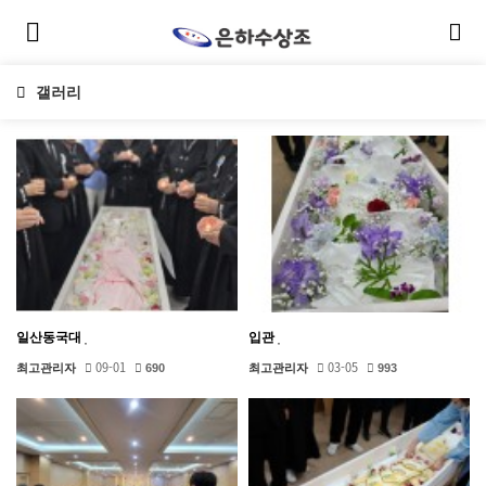
갤러리
일산동국대
입관
09-01
03-05
최고관리자
690
최고관리자
993