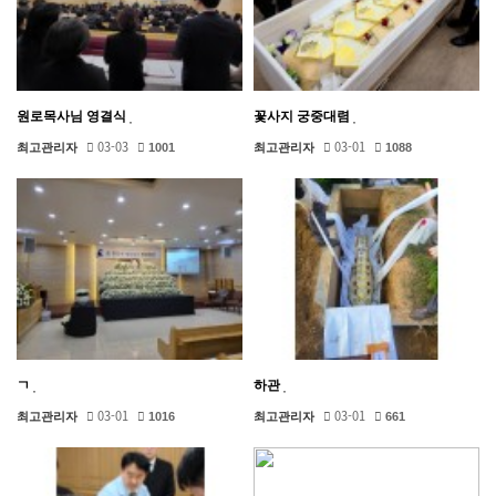
원로목사님 영결식
꽃사지 궁중대렴
03-03
03-01
최고관리자
1001
최고관리자
1088
ㄱ
하관
03-01
03-01
최고관리자
1016
최고관리자
661