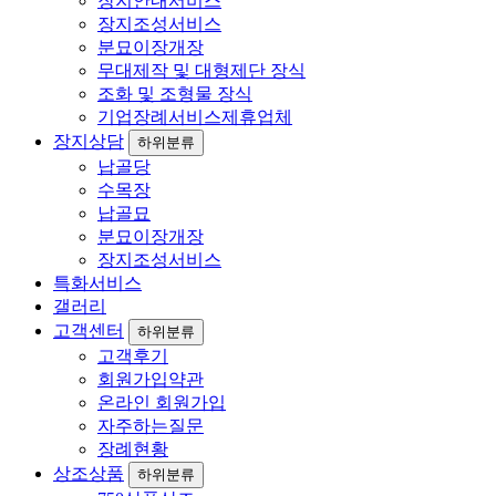
장지안내서비스
장지조성서비스
분묘이장개장
무대제작 및 대형제단 장식
조화 및 조형물 장식
기업장례서비스제휴업체
장지상담
하위분류
납골당
수목장
납골묘
분묘이장개장
장지조성서비스
특화서비스
갤러리
고객센터
하위분류
고객후기
회원가입약관
온라인 회원가입
자주하는질문
장례현황
상조상품
하위분류