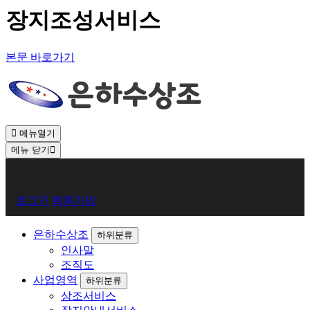
장지조성서비스
본문 바로가기
메뉴열기
메뉴 닫기
회
로그인
회원가입
원
로
은하수상조
하위분류
인사말
그
조직도
인
사업영역
하위분류
상조서비스