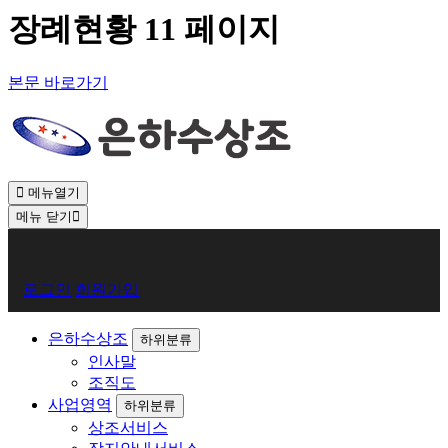
장례현황 11 페이지
본문 바로가기
메뉴열기
메뉴 닫기
회
로그인
회원가입
원
로
은하수상조
하위분류
인사말
그
조직도
인
사업영역
하위분류
상조서비스