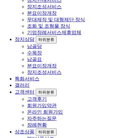
장지안내서비스
장지조성서비스
분묘이장개장
무대제작 및 대형제단 장식
조화 및 조형물 장식
기업장례서비스제휴업체
장지상담
하위분류
납골당
수목장
납골묘
분묘이장개장
장지조성서비스
특화서비스
갤러리
고객센터
하위분류
고객후기
회원가입약관
온라인 회원가입
자주하는질문
장례현황
상조상품
하위분류