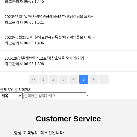
06-03
1,445
최고관리자
2023년6월1일/원자력병원장례식장5호/백남정님을 모시…
06-03
1,521
최고관리자
2023년5월31일/이천의료원목련특실/이인덕님을모시며/…
06-03
1,406
최고관리자
23.5.29/신촌세브란스12호/정찬호님을 모시며/기업…
06-03
1,398
최고관리자
1
2
3
4
5
전체 691건
5 페이지
Customer Service
항상 고객님이 최우선입니다