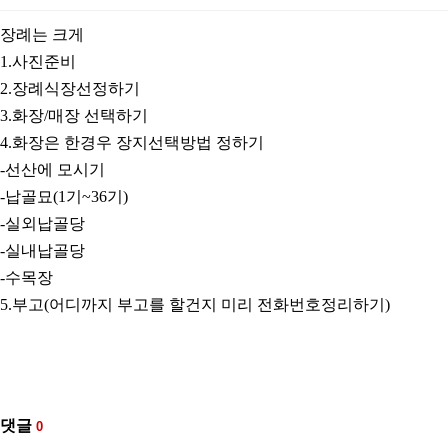
장례는 크게
1.사진준비
2.장례식장선정하기
3.화장/매장 선택하기
4.화장은 한경우 장지선택방법 정하기
-선산에 모시기
-납골묘(1기~36기)
-실외납골당
-실내납골당
-수목장
5.부고(어디까지 부고를 할건지 미리 전화번호정리하기)
댓글
0