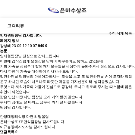
고객리뷰
수정
삭제
목록
임재원팀장님 감사합니다.
페이지 정보
장성배
23-09-12 10:07
940
0
본문
임재원팀장님 진심으로 감사드립니다.
이번에 갑작스럽게 모친상을 당하여 아무준비도 못하고 있었는데
저희 가족을 상담부터 발인까지 모든일을 세심하게 돌봐주셔서 진심으로 감사합니다.
다시 한번더 가족을 대신하여 감사인사 드립니다.
입관하던날 팀장님의 마음아파하시는 모습을 보고 또 발인하던날 손이 모자라 직접
운구 하시던 모습이 너무나도 따뜻한 마음을 가지신분이라 생각들었습니다.
무엇보다 저희가족의 아픔에 진심으로 공감해 주시고 위로해 주시는 따스함에 많은
위안이 되었습니다.
짧은 만남 이었지만 팀장님 오래 기억 될것 같습니다.
무사히 장례도 잘 마치고 삼우제 까지 잘 마쳤습니다.
팀장님 감사합니다.
한양대장례식장 마연초 딸올림
은하수상조 /조만식팀장님 감사드립니다.
이규봉장례지도사님 감사드립니다
댓글목록
0